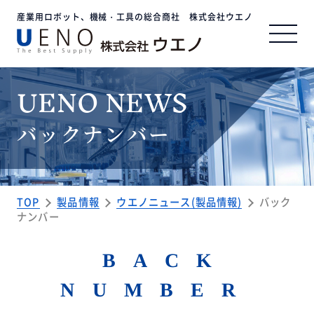
産業用ロボット、機械・工具の総合商社 株式会社ウエノ
UENO NEWS
事業内容
バックナンバー
企業情報
サステナビリティ
TOP
製品情報
ウエノニュース(製品情報)
バック
ナンバー
BACK
お問い合わせ
NUMBER