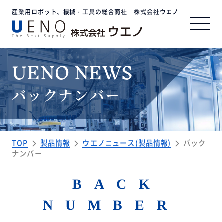
産業用ロボット、機械・工具の総合商社 株式会社ウエノ
UENO NEWS
事業内容
バックナンバー
企業情報
サステナビリティ
TOP
製品情報
ウエノニュース(製品情報)
バック
ナンバー
BACK
お問い合わせ
NUMBER